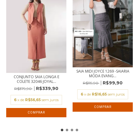
SAIA MIDI JOYCE 1269 -SAIARIA
MODA EVANG...
CONJUNTO SAIA LONGA E
COLETE 32046 JOYAL...
R$99,90
R$119,90
R$339,90
R$379,90
6
x de
R$16,65
sem juros
6
x de
R$56,65
sem juros
COMPRAR
COMPRAR