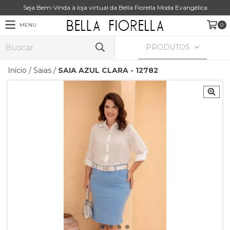
Seja Bem-Vinda à loja virtual da Bella Fiorella Moda Evangélica
MENU
0
PRODUTOS
Início
/
Saias
/
SAIA AZUL CLARA - 12782