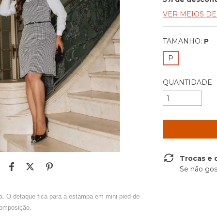
VER MEIOS D
TAMANHO:
P
P
QUANTIDADE
Trocas e 
Se não gos
a. O detaque fica para a estampa em mini pied-de-
composição.