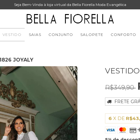
Seja Bem-Vinda à loja virtual da Bella Fiorella Moda Evangélica
VESTIDO
SAIAS
CONJUNTO
SALOPETE
CONFORTO
31826 JOYALY
VESTIDO 
R$349,90
FRETE GRÁ
6
X DE
R$43
5% de descon