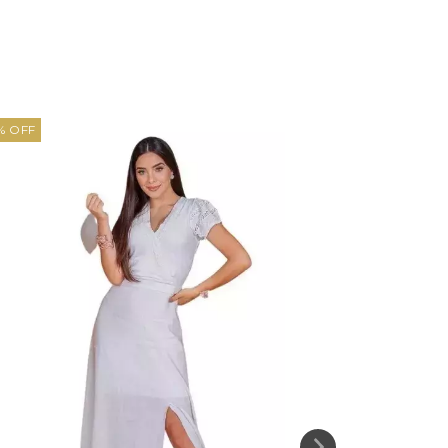
%
OFF
8
%
OFF